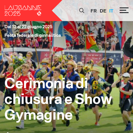
FR
DE
IT
Dal 12 al 22 giugno 2025
Festa federale di ginnastica
Cerimonia di
chiusura e Show
Gymagine